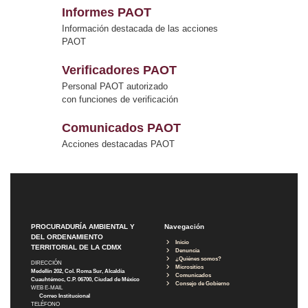
Informes PAOT
Información destacada de las acciones
PAOT
Verificadores PAOT
Personal PAOT autorizado
con funciones de verificación
Comunicados PAOT
Acciones destacadas PAOT
PROCURADURÍA AMBIENTAL Y
Navegación
DEL ORDENAMIENTO
Inicio
TERRITORIAL DE LA CDMX
Denuncia
¿Quiénes somos?
DIRECCIÓN
Micrositios
Medellín 202, Col. Roma Sur, Alcaldía
Comunicados
Cuauhtémoc, C.P. 06700, Ciudad de México
Consejo de Gobierno
WEB E-MAIL
Correo Institucional
TELÉFONO