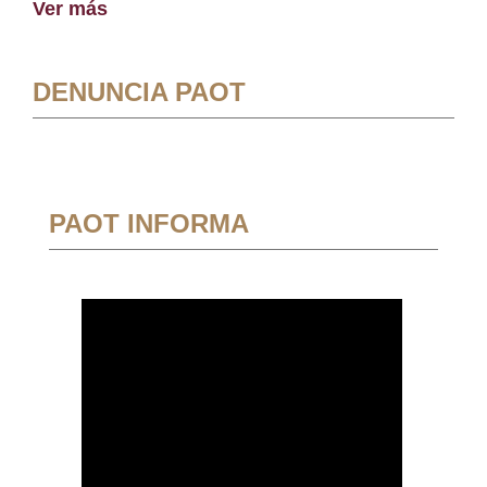
Ver más
DENUNCIA PAOT
PAOT INFORMA