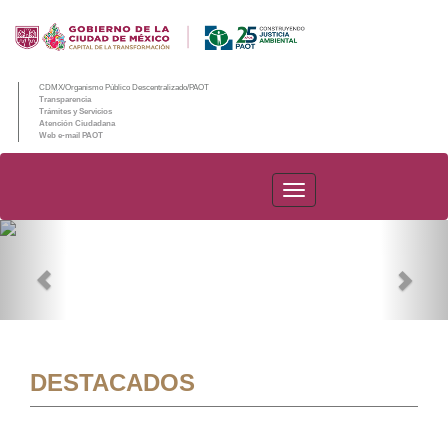
CDMX/Organismo Público Descentralizado/PAOT
Transparencia
Trámites y Servicios
Atención Ciudadana
Web e-mail PAOT
PAOT
Previous
Nex
DESTACADOS