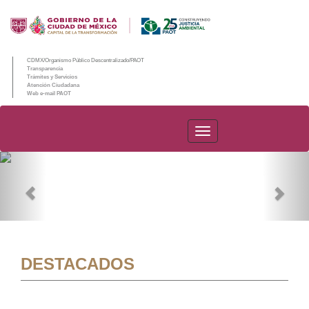
CDMX/Organismo Público Descentralizado/PAOT
Transparencia
Trámites y Servicios
Atención Ciudadana
Web e-mail PAOT
PAOT
Previous
Nex
DESTACADOS