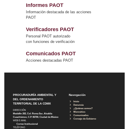
Informes PAOT
Información destacada de las acciones
PAOT
Verificadores PAOT
Personal PAOT autorizado
con funciones de verificación
Comunicados PAOT
Acciones destacadas PAOT
PROCURADURÍA AMBIENTAL Y
Navegación
DEL ORDENAMIENTO
Inicio
TERRITORIAL DE LA CDMX
Denuncia
¿Quiénes somos?
DIRECCIÓN
Micrositios
Medellín 202, Col. Roma Sur, Alcaldía
Comunicados
Cuauhtémoc, C.P. 06700, Ciudad de México
Consejo de Gobierno
WEB E-MAIL
Correo Institucional
TELÉFONO