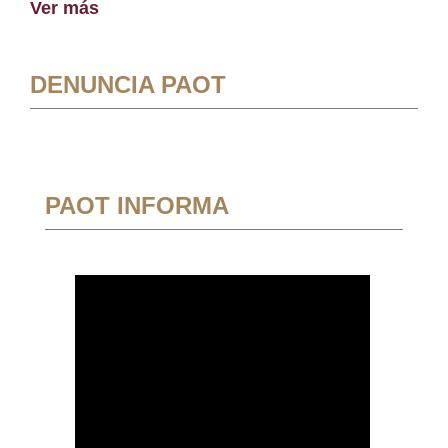
Ver más
DENUNCIA PAOT
PAOT INFORMA