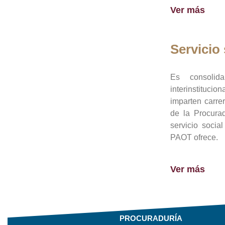
Ver más
Servicio 
Es consolid
interinstituci
imparten carre
de la Procura
servicio socia
PAOT ofrece.
Ver más
PROCURADURÍA