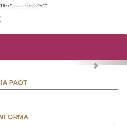
lico Descentralizado/PAOT
s
a
Next
IA PAOT
INFORMA