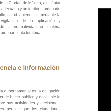
de la Ciudad de México, a disfrutar
 adecuado y un territorio ordenado
llo, salud y bienestar, mediante la
vigilancia de la aplicación y
 de la normatividad en materia
 ordenamiento territorial.
encia e información
ia gubernamental es la obligación
os de hacer pública y accesible la
bre sus actividades y decisiones.
es permitir que los ciudadanos