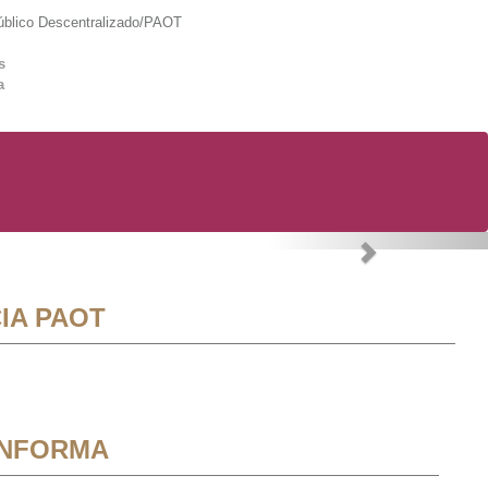
lico Descentralizado/PAOT
s
a
Next
IA PAOT
INFORMA