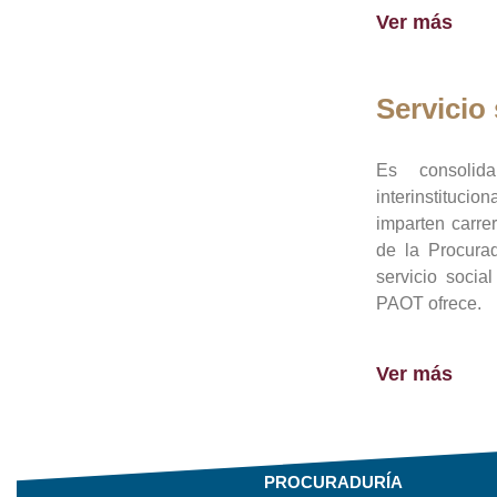
Ver más
Servicio 
Es consolid
interinstituci
imparten carre
de la Procura
servicio socia
PAOT ofrece.
Ver más
PROCURADURÍA