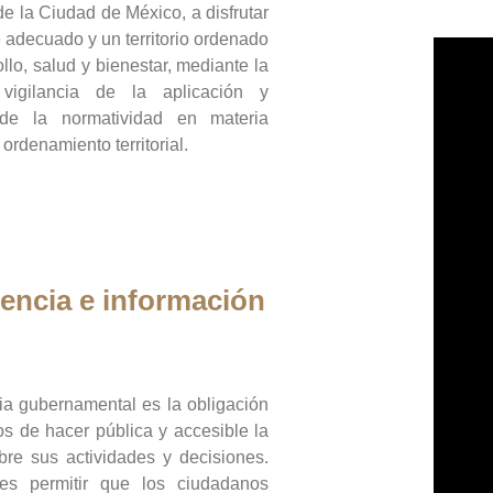
de la Ciudad de México, a disfrutar
 adecuado y un territorio ordenado
llo, salud y bienestar, mediante la
vigilancia de la aplicación y
 de la normatividad en materia
 ordenamiento territorial.
encia e información
ia gubernamental es la obligación
os de hacer pública y accesible la
bre sus actividades y decisiones.
es permitir que los ciudadanos