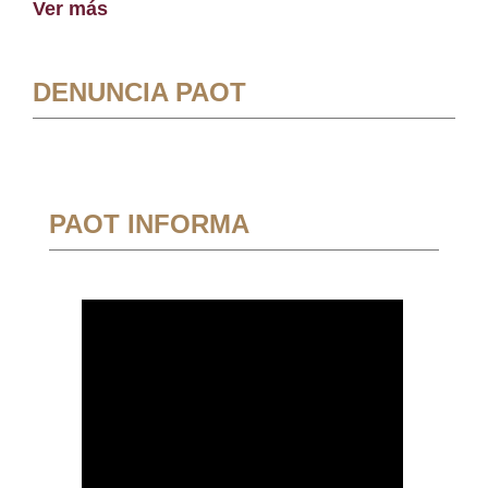
Ver más
DENUNCIA PAOT
PAOT INFORMA