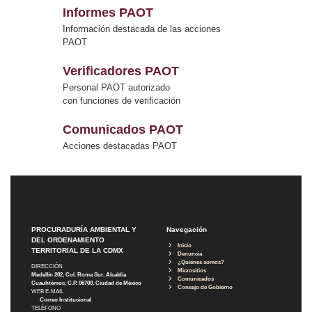
Informes PAOT
Información destacada de las acciones
PAOT
Verificadores PAOT
Personal PAOT autorizado
con funciones de verificación
Comunicados PAOT
Acciones destacadas PAOT
PROCURADURÍA AMBIENTAL Y
Navegación
DEL ORDENAMIENTO
Inicio
TERRITORIAL DE LA CDMX
Denuncia
¿Quiénes somos?
DIRECCIÓN
Micrositios
Medellín 202, Col. Roma Sur, Alcaldía
Comunicados
Cuauhtémoc, C.P. 06700, Ciudad de México
Consejo de Gobierno
WEB E-MAIL
Correo Institucional
TELÉFONO