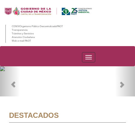
CDMX/Organismo Público Descentralizado/PAOT
Transparencia
Trámites y Servicios
Atención Ciudadana
Web e-mail PAOT
PAOT
Previous
Nex
DESTACADOS