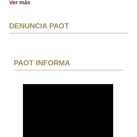
Ver más
DENUNCIA PAOT
PAOT INFORMA