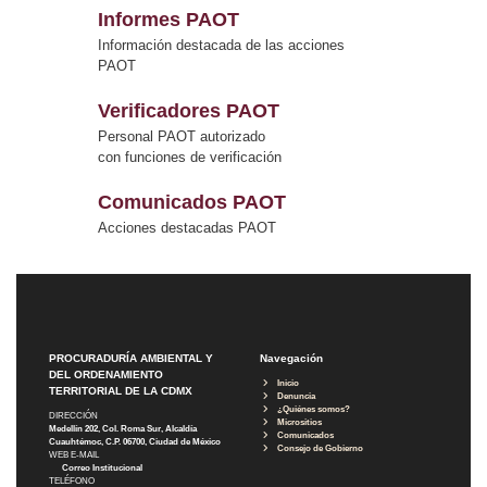
Informes PAOT
Información destacada de las acciones
PAOT
Verificadores PAOT
Personal PAOT autorizado
con funciones de verificación
Comunicados PAOT
Acciones destacadas PAOT
PROCURADURÍA AMBIENTAL Y
Navegación
DEL ORDENAMIENTO
Inicio
TERRITORIAL DE LA CDMX
Denuncia
¿Quiénes somos?
DIRECCIÓN
Micrositios
Medellín 202, Col. Roma Sur, Alcaldía
Comunicados
Cuauhtémoc, C.P. 06700, Ciudad de México
Consejo de Gobierno
WEB E-MAIL
Correo Institucional
TELÉFONO