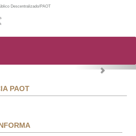
lico Descentralizado/PAOT
s
a
Next
IA PAOT
INFORMA