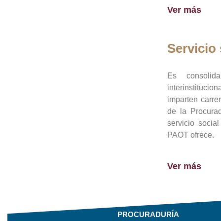
Ver más
Servicio 
Es consolid
interinstituci
imparten carre
de la Procura
servicio socia
PAOT ofrece.
Ver más
PROCURADURÍA