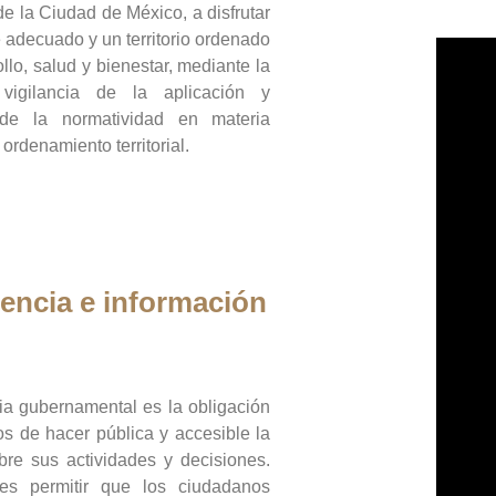
de la Ciudad de México, a disfrutar
 adecuado y un territorio ordenado
llo, salud y bienestar, mediante la
vigilancia de la aplicación y
 de la normatividad en materia
 ordenamiento territorial.
encia e información
ia gubernamental es la obligación
os de hacer pública y accesible la
bre sus actividades y decisiones.
es permitir que los ciudadanos