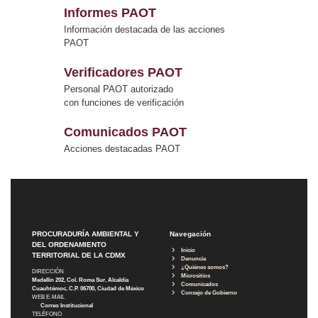
Informes PAOT
Información destacada de las acciones
PAOT
Verificadores PAOT
Personal PAOT autorizado
con funciones de verificación
Comunicados PAOT
Acciones destacadas PAOT
PROCURADURÍA AMBIENTAL Y
Navegación
DEL ORDENAMIENTO
Inicio
TERRITORIAL DE LA CDMX
Denuncia
¿Quiénes somos?
DIRECCIÓN
Micrositios
Medellín 202, Col. Roma Sur, Alcaldía
Comunicados
Cuauhtémoc, C.P. 06700, Ciudad de México
Consejo de Gobierno
WEB E-MAIL
Correo Institucional
TELÉFONO