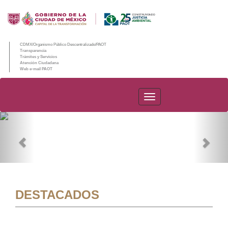
CDMX/Organismo Público Descentralizado/PAOT
Transparencia
Trámites y Servicios
Atención Ciudadana
Web e-mail PAOT
PAOT
Previous
Nex
DESTACADOS