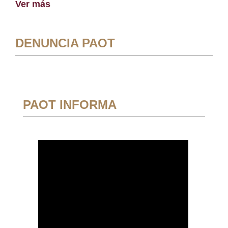
Ver más
DENUNCIA PAOT
PAOT INFORMA