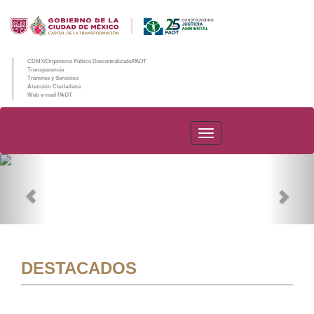
CDMX/Organismo Público Descentralizado/PAOT
Transparencia
Trámites y Servicios
Atención Ciudadana
Web e-mail PAOT
PAOT
Previous
Nex
DESTACADOS