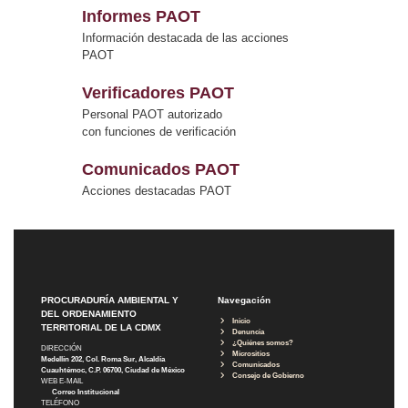
Informes PAOT
Información destacada de las acciones
PAOT
Verificadores PAOT
Personal PAOT autorizado
con funciones de verificación
Comunicados PAOT
Acciones destacadas PAOT
PROCURADURÍA AMBIENTAL Y
Navegación
DEL ORDENAMIENTO
Inicio
TERRITORIAL DE LA CDMX
Denuncia
¿Quiénes somos?
DIRECCIÓN
Micrositios
Medellín 202, Col. Roma Sur, Alcaldía
Comunicados
Cuauhtémoc, C.P. 06700, Ciudad de México
Consejo de Gobierno
WEB E-MAIL
Correo Institucional
TELÉFONO