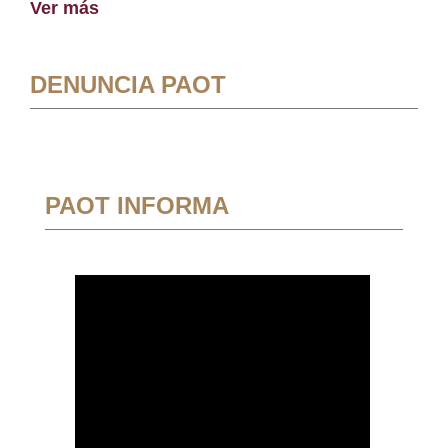
Ver más
DENUNCIA PAOT
PAOT INFORMA