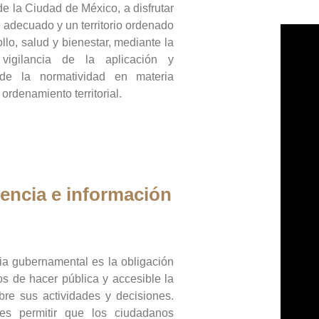
de la Ciudad de México, a disfrutar
 adecuado y un territorio ordenado
llo, salud y bienestar, mediante la
vigilancia de la aplicación y
 de la normatividad en materia
 ordenamiento territorial.
encia e información
ia gubernamental es la obligación
os de hacer pública y accesible la
bre sus actividades y decisiones.
es permitir que los ciudadanos