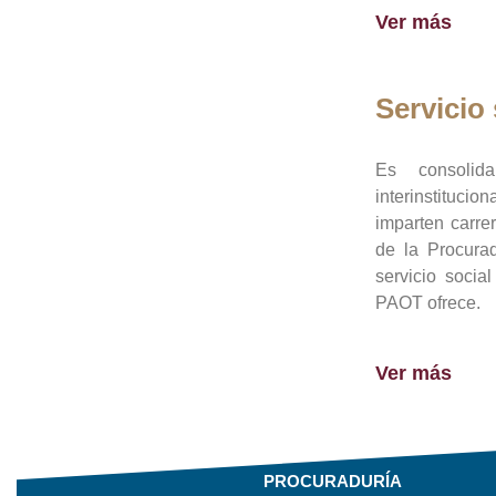
Ver más
Servicio 
Es consolid
interinstituci
imparten carre
de la Procura
servicio socia
PAOT ofrece.
Ver más
PROCURADURÍA