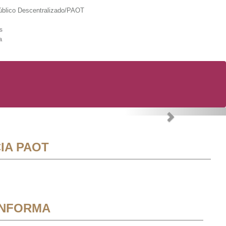
lico Descentralizado/PAOT
s
a
Next
IA PAOT
INFORMA