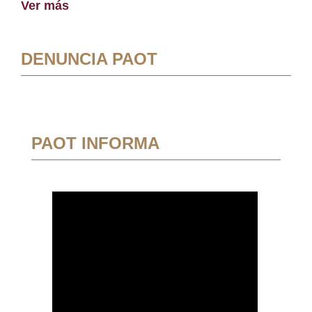
Ver más
DENUNCIA PAOT
PAOT INFORMA