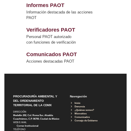
Informes PAOT
Información destacada de las acciones
PAOT
Verificadores PAOT
Personal PAOT autorizado
con funciones de verificación
Comunicados PAOT
Acciones destacadas PAOT
PROCURADURÍA AMBIENTAL Y
Navegación
DEL ORDENAMIENTO
Inicio
TERRITORIAL DE LA CDMX
Denuncia
¿Quiénes somos?
DIRECCIÓN
Micrositios
Medellín 202, Col. Roma Sur, Alcaldía
Comunicados
Cuauhtémoc, C.P. 06700, Ciudad de México
Consejo de Gobierno
WEB E-MAIL
Correo Institucional
TELÉFONO