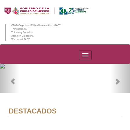
CDMX/Organismo Público Descentralizado/PAOT
Transparencia
Trámites y Servicios
Atención Ciudadana
Web e-mail PAOT
PAOT
Previous
Nex
DESTACADOS