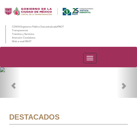
CDMX/Organismo Público Descentralizado/PAOT
Transparencia
Trámites y Servicios
Atención Ciudadana
Web e-mail PAOT
PAOT
Previous
Nex
DESTACADOS