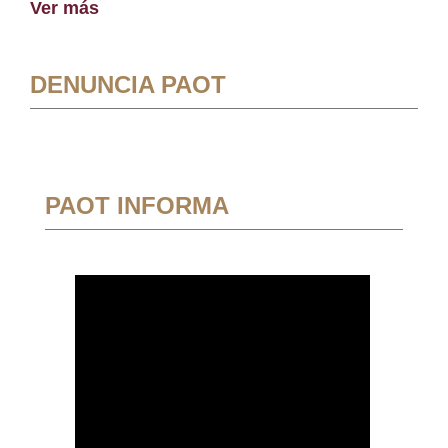
Ver más
DENUNCIA PAOT
PAOT INFORMA