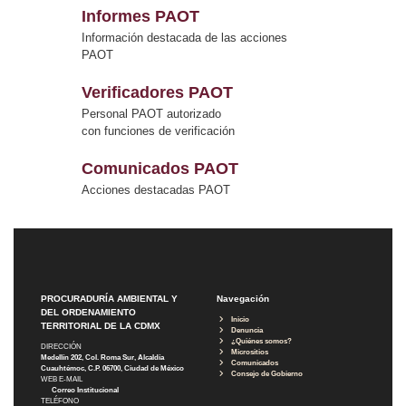
Informes PAOT
Información destacada de las acciones
PAOT
Verificadores PAOT
Personal PAOT autorizado
con funciones de verificación
Comunicados PAOT
Acciones destacadas PAOT
PROCURADURÍA AMBIENTAL Y
Navegación
DEL ORDENAMIENTO
Inicio
TERRITORIAL DE LA CDMX
Denuncia
¿Quiénes somos?
DIRECCIÓN
Micrositios
Medellín 202, Col. Roma Sur, Alcaldía
Comunicados
Cuauhtémoc, C.P. 06700, Ciudad de México
Consejo de Gobierno
WEB E-MAIL
Correo Institucional
TELÉFONO