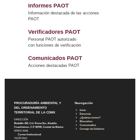
Informes PAOT
Información destacada de las acciones
PAOT
Verificadores PAOT
Personal PAOT autorizado
con funciones de verificación
Comunicados PAOT
Acciones destacadas PAOT
PROCURADURÍA AMBIENTAL Y
Navegación
DEL ORDENAMIENTO
Inicio
TERRITORIAL DE LA CDMX
Denuncia
¿Quiénes somos?
DIRECCIÓN
Micrositios
Medellín 202, Col. Roma Sur, Alcaldía
Comunicados
Cuauhtémoc, C.P. 06700, Ciudad de México
Consejo de Gobierno
WEB E-MAIL
Correo Institucional
TELÉFONO