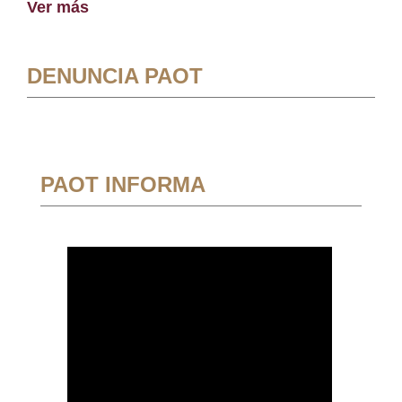
Ver más
DENUNCIA PAOT
PAOT INFORMA