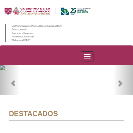
CDMX/Organismo Público Descentralizado/PAOT
Transparencia
Trámites y Servicios
Atención Ciudadana
Web e-mail PAOT
PAOT
Previous
Nex
DESTACADOS