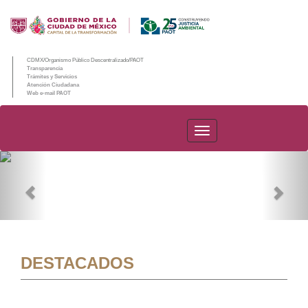
CDMX/Organismo Público Descentralizado/PAOT
Transparencia
Trámites y Servicios
Atención Ciudadana
Web e-mail PAOT
PAOT
Previous
Nex
DESTACADOS