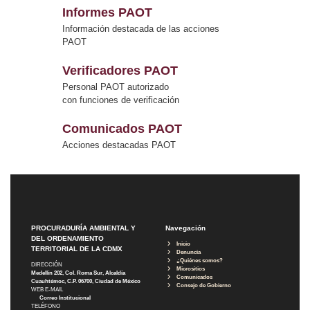
Informes PAOT
Información destacada de las acciones
PAOT
Verificadores PAOT
Personal PAOT autorizado
con funciones de verificación
Comunicados PAOT
Acciones destacadas PAOT
PROCURADURÍA AMBIENTAL Y
Navegación
DEL ORDENAMIENTO
Inicio
TERRITORIAL DE LA CDMX
Denuncia
¿Quiénes somos?
DIRECCIÓN
Micrositios
Medellín 202, Col. Roma Sur, Alcaldía
Comunicados
Cuauhtémoc, C.P. 06700, Ciudad de México
Consejo de Gobierno
WEB E-MAIL
Correo Institucional
TELÉFONO