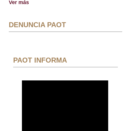
Ver más
DENUNCIA PAOT
PAOT INFORMA