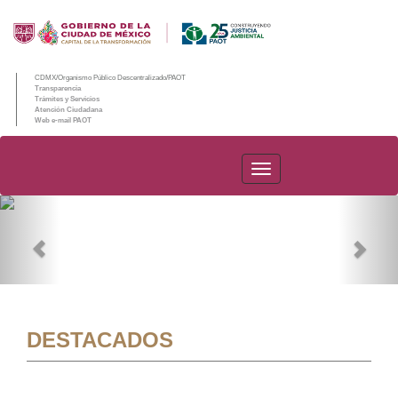
CDMX/Organismo Público Descentralizado/PAOT
Transparencia
Trámites y Servicios
Atención Ciudadana
Web e-mail PAOT
PAOT
Previous
Nex
DESTACADOS