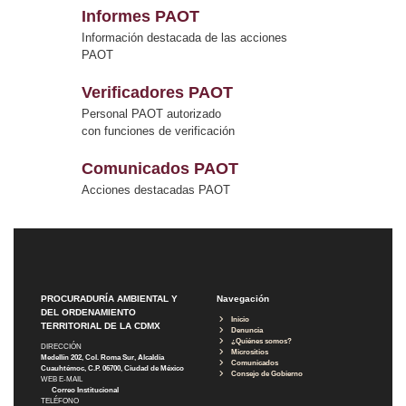
Informes PAOT
Información destacada de las acciones
PAOT
Verificadores PAOT
Personal PAOT autorizado
con funciones de verificación
Comunicados PAOT
Acciones destacadas PAOT
PROCURADURÍA AMBIENTAL Y
Navegación
DEL ORDENAMIENTO
Inicio
TERRITORIAL DE LA CDMX
Denuncia
¿Quiénes somos?
DIRECCIÓN
Micrositios
Medellín 202, Col. Roma Sur, Alcaldía
Comunicados
Cuauhtémoc, C.P. 06700, Ciudad de México
Consejo de Gobierno
WEB E-MAIL
Correo Institucional
TELÉFONO