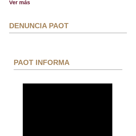
Ver más
DENUNCIA PAOT
PAOT INFORMA