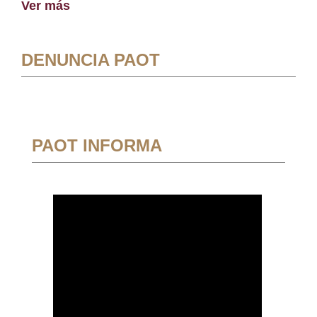
Ver más
DENUNCIA PAOT
PAOT INFORMA