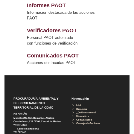
Informes PAOT
Información destacada de las acciones
PAOT
Verificadores PAOT
Personal PAOT autorizado
con funciones de verificación
Comunicados PAOT
Acciones destacadas PAOT
PROCURADURÍA AMBIENTAL Y
Navegación
DEL ORDENAMIENTO
Inicio
TERRITORIAL DE LA CDMX
Denuncia
¿Quiénes somos?
DIRECCIÓN
Micrositios
Medellín 202, Col. Roma Sur, Alcaldía
Comunicados
Cuauhtémoc, C.P. 06700, Ciudad de México
Consejo de Gobierno
WEB E-MAIL
Correo Institucional
TELÉFONO