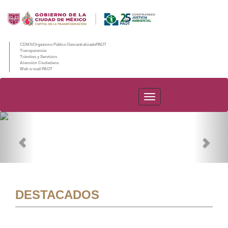
CDMX/Organismo Público Descentralizado/PAOT
Transparencia
Trámites y Servicios
Atención Ciudadana
Web e-mail PAOT
PAOT
Previous
Nex
DESTACADOS