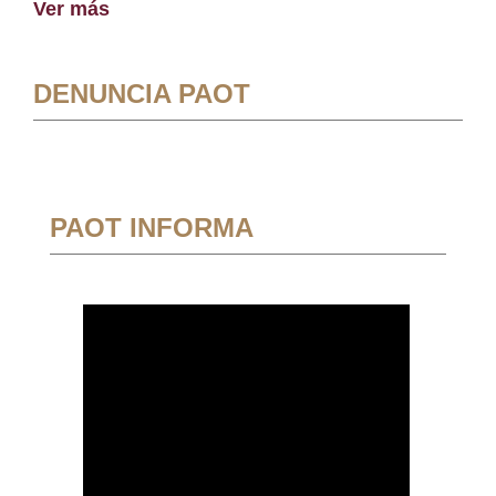
Ver más
DENUNCIA PAOT
PAOT INFORMA