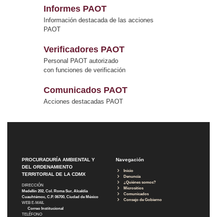
Informes PAOT
Información destacada de las acciones
PAOT
Verificadores PAOT
Personal PAOT autorizado
con funciones de verificación
Comunicados PAOT
Acciones destacadas PAOT
PROCURADURÍA AMBIENTAL Y
Navegación
DEL ORDENAMIENTO
Inicio
TERRITORIAL DE LA CDMX
Denuncia
¿Quiénes somos?
DIRECCIÓN
Micrositios
Medellín 202, Col. Roma Sur, Alcaldía
Comunicados
Cuauhtémoc, C.P. 06700, Ciudad de México
Consejo de Gobierno
WEB E-MAIL
Correo Institucional
TELÉFONO