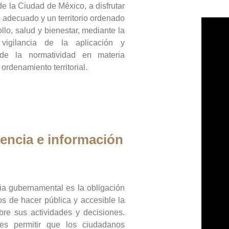
de la Ciudad de México, a disfrutar
 adecuado y un territorio ordenado
llo, salud y bienestar, mediante la
vigilancia de la aplicación y
 de la normatividad en materia
 ordenamiento territorial.
encia e información
ia gubernamental es la obligación
os de hacer pública y accesible la
bre sus actividades y decisiones.
es permitir que los ciudadanos