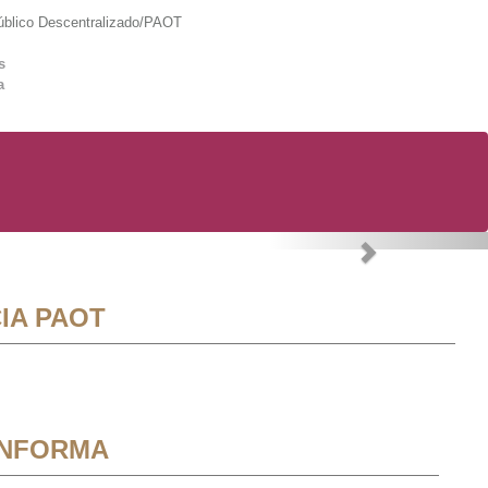
lico Descentralizado/PAOT
s
a
Next
IA PAOT
INFORMA