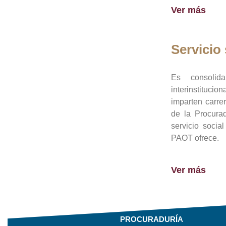
Ver más
Servicio 
Es consolid
interinstituci
imparten carre
de la Procura
servicio socia
PAOT ofrece.
Ver más
PROCURADURÍA