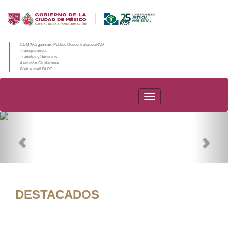
CDMX/Organismo Público Descentralizado/PAOT
Transparencia
Trámites y Servicios
Atención Ciudadana
Web e-mail PAOT
PAOT
Previous
Nex
DESTACADOS