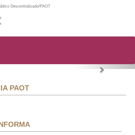
lico Descentralizado/PAOT
s
a
Next
IA PAOT
INFORMA