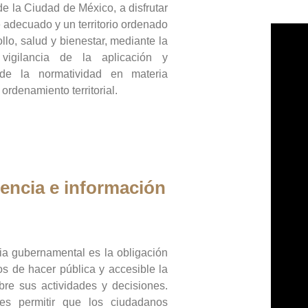
de la Ciudad de México, a disfrutar
 adecuado y un territorio ordenado
llo, salud y bienestar, mediante la
vigilancia de la aplicación y
 de la normatividad en materia
 ordenamiento territorial.
encia e información
ia gubernamental es la obligación
os de hacer pública y accesible la
bre sus actividades y decisiones.
es permitir que los ciudadanos