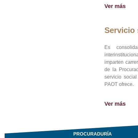
Ver más
Servicio 
Es consolid
interinstituci
imparten carre
de la Procura
servicio socia
PAOT ofrece.
Ver más
PROCURADURÍA