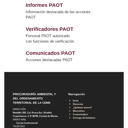
Informes PAOT
Información destacada de las acciones
PAOT
Verificadores PAOT
Personal PAOT autorizado
con funciones de verificación
Comunicados PAOT
Acciones destacadas PAOT
PROCURADURÍA AMBIENTAL Y
Navegación
DEL ORDENAMIENTO
Inicio
TERRITORIAL DE LA CDMX
Denuncia
¿Quiénes somos?
DIRECCIÓN
Micrositios
Medellín 202, Col. Roma Sur, Alcaldía
Comunicados
Cuauhtémoc, C.P. 06700, Ciudad de México
Consejo de Gobierno
WEB E-MAIL
Correo Institucional
TELÉFONO