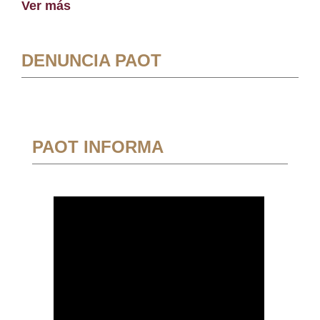
Ver más
DENUNCIA PAOT
PAOT INFORMA