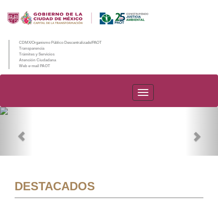
CDMX/Organismo Público Descentralizado/PAOT
Transparencia
Trámites y Servicios
Atención Ciudadana
Web e-mail PAOT
PAOT
Previous
Nex
DESTACADOS