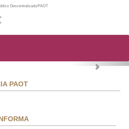
lico Descentralizado/PAOT
s
a
Next
IA PAOT
INFORMA