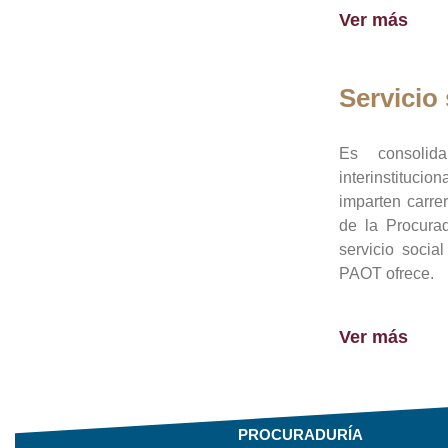
Ver más
Servicio 
Es consolid
interinstituci
imparten carre
de la Procura
servicio socia
PAOT ofrece.
Ver más
PROCURADURÍA