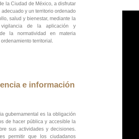
de la Ciudad de México, a disfrutar
 adecuado y un territorio ordenado
llo, salud y bienestar, mediante la
vigilancia de la aplicación y
 de la normatividad en materia
 ordenamiento territorial.
encia e información
ia gubernamental es la obligación
os de hacer pública y accesible la
bre sus actividades y decisiones.
es permitir que los ciudadanos