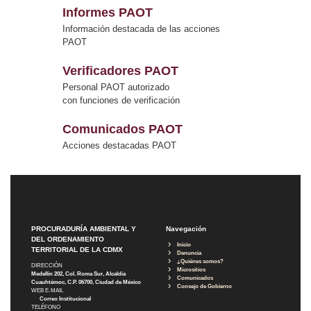
Informes PAOT
Información destacada de las acciones
PAOT
Verificadores PAOT
Personal PAOT autorizado
con funciones de verificación
Comunicados PAOT
Acciones destacadas PAOT
PROCURADURÍA AMBIENTAL Y
Navegación
DEL ORDENAMIENTO
Inicio
TERRITORIAL DE LA CDMX
Denuncia
¿Quiénes somos?
DIRECCIÓN
Micrositios
Medellín 202, Col. Roma Sur, Alcaldía
Comunicados
Cuauhtémoc, C.P. 06700, Ciudad de México
Consejo de Gobierno
WEB E-MAIL
Correo Institucional
TELÉFONO