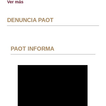
Ver más
DENUNCIA PAOT
PAOT INFORMA