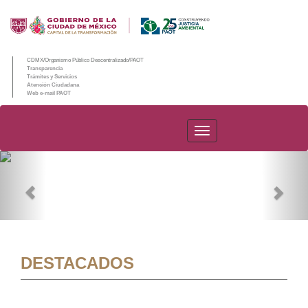
CDMX/Organismo Público Descentralizado/PAOT
Transparencia
Trámites y Servicios
Atención Ciudadana
Web e-mail PAOT
PAOT
Previous
Nex
DESTACADOS