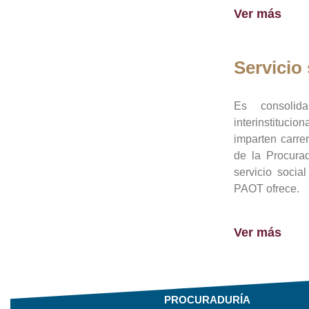
Ver más
Servicio 
Es consolid
interinstituci
imparten carre
de la Procura
servicio socia
PAOT ofrece.
Ver más
PROCURADURÍA