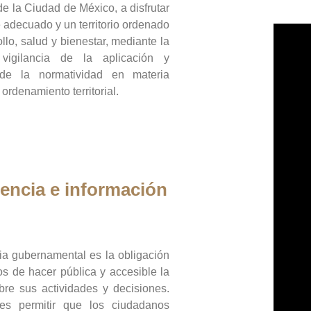
de la Ciudad de México, a disfrutar
 adecuado y un territorio ordenado
llo, salud y bienestar, mediante la
vigilancia de la aplicación y
 de la normatividad en materia
 ordenamiento territorial.
encia e información
ia gubernamental es la obligación
os de hacer pública y accesible la
bre sus actividades y decisiones.
es permitir que los ciudadanos