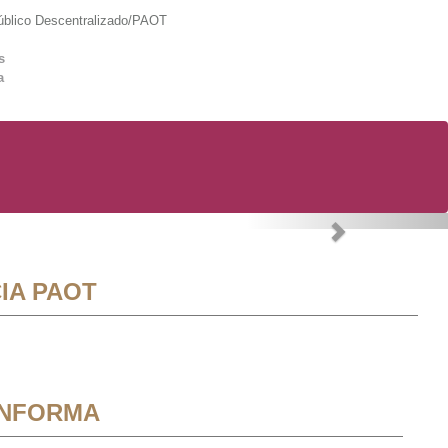
lico Descentralizado/PAOT
s
a
Next
IA PAOT
INFORMA