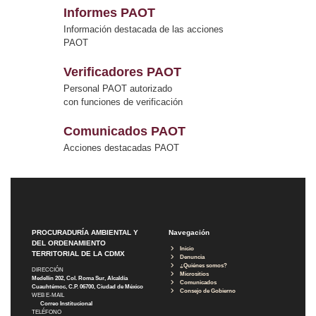
Informes PAOT
Información destacada de las acciones
PAOT
Verificadores PAOT
Personal PAOT autorizado
con funciones de verificación
Comunicados PAOT
Acciones destacadas PAOT
PROCURADURÍA AMBIENTAL Y
Navegación
DEL ORDENAMIENTO
Inicio
TERRITORIAL DE LA CDMX
Denuncia
¿Quiénes somos?
DIRECCIÓN
Micrositios
Medellín 202, Col. Roma Sur, Alcaldía
Comunicados
Cuauhtémoc, C.P. 06700, Ciudad de México
Consejo de Gobierno
WEB E-MAIL
Correo Institucional
TELÉFONO