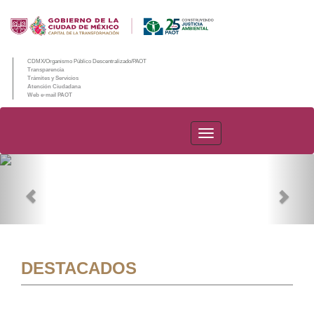
CDMX/Organismo Público Descentralizado/PAOT
Transparencia
Trámites y Servicios
Atención Ciudadana
Web e-mail PAOT
PAOT
Previous
Nex
DESTACADOS