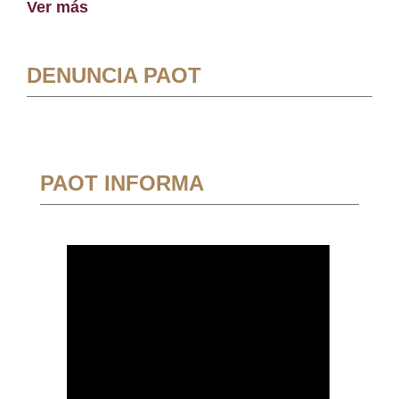
Ver más
DENUNCIA PAOT
PAOT INFORMA