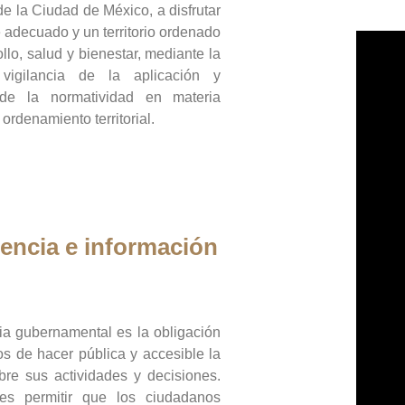
de la Ciudad de México, a disfrutar
 adecuado y un territorio ordenado
llo, salud y bienestar, mediante la
vigilancia de la aplicación y
 de la normatividad en materia
 ordenamiento territorial.
encia e información
ia gubernamental es la obligación
os de hacer pública y accesible la
bre sus actividades y decisiones.
es permitir que los ciudadanos