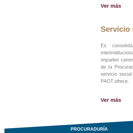
Ver más
Servicio 
Es consolid
interinstituci
imparten carre
de la Procura
servicio socia
PAOT ofrece.
Ver más
PROCURADURÍA