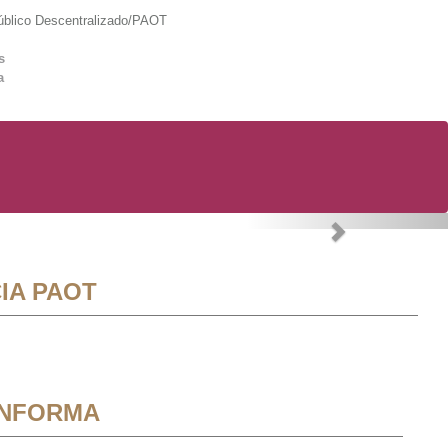
lico Descentralizado/PAOT
s
a
Next
IA PAOT
INFORMA