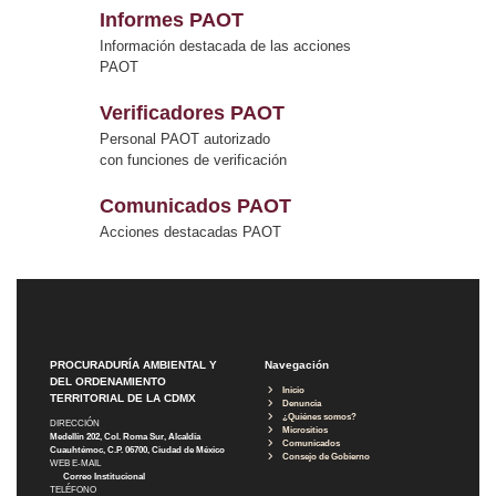
Informes PAOT
Información destacada de las acciones
PAOT
Verificadores PAOT
Personal PAOT autorizado
con funciones de verificación
Comunicados PAOT
Acciones destacadas PAOT
PROCURADURÍA AMBIENTAL Y
Navegación
DEL ORDENAMIENTO
Inicio
TERRITORIAL DE LA CDMX
Denuncia
¿Quiénes somos?
DIRECCIÓN
Micrositios
Medellín 202, Col. Roma Sur, Alcaldía
Comunicados
Cuauhtémoc, C.P. 06700, Ciudad de México
Consejo de Gobierno
WEB E-MAIL
Correo Institucional
TELÉFONO