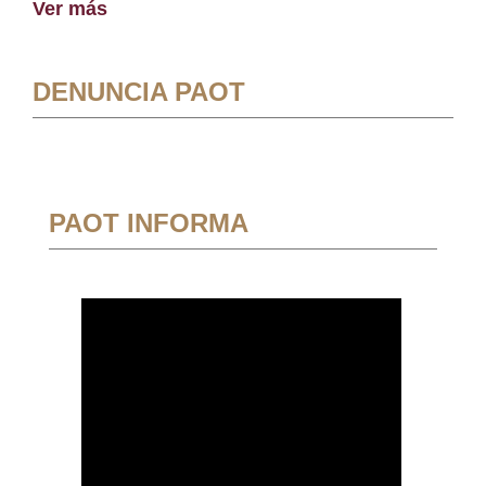
Ver más
DENUNCIA PAOT
PAOT INFORMA