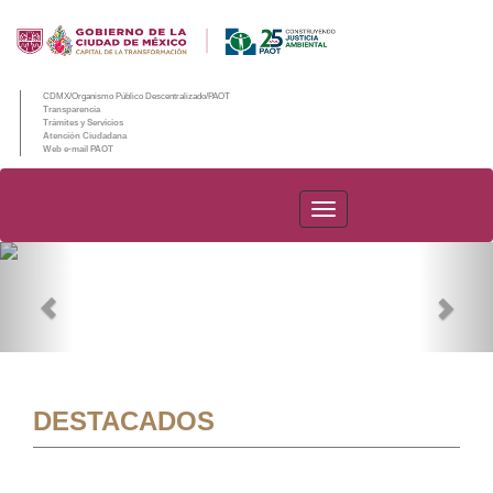
CDMX/Organismo Público Descentralizado/PAOT
Transparencia
Trámites y Servicios
Atención Ciudadana
Web e-mail PAOT
PAOT
Previous
Nex
DESTACADOS