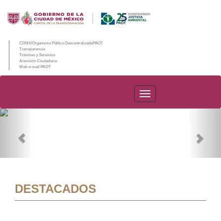
CDMX/Organismo Público Descentralizado/PAOT
Transparencia
Trámites y Servicios
Atención Ciudadana
Web e-mail PAOT
PAOT
Previous
Nex
DESTACADOS