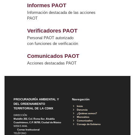
Informes PAOT
Información destacada de las acciones
PAOT
Verificadores PAOT
Personal PAOT autorizado
con funciones de verificación
Comunicados PAOT
Acciones destacadas PAOT
PROCURADURÍA AMBIENTAL Y
Navegación
DEL ORDENAMIENTO
Inicio
TERRITORIAL DE LA CDMX
Denuncia
¿Quiénes somos?
DIRECCIÓN
Micrositios
Medellín 202, Col. Roma Sur, Alcaldía
Comunicados
Cuauhtémoc, C.P. 06700, Ciudad de México
Consejo de Gobierno
WEB E-MAIL
Correo Institucional
TELÉFONO