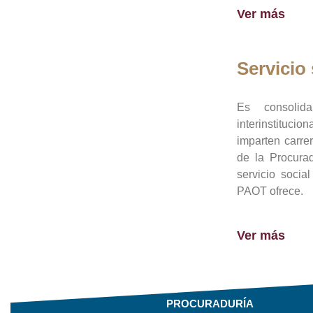
Ver más
Servicio 
Es consolid
interinstituci
imparten carre
de la Procura
servicio socia
PAOT ofrece.
Ver más
PROCURADURÍA