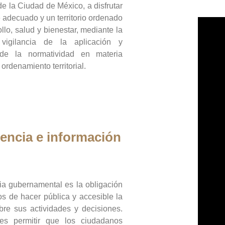
de la Ciudad de México, a disfrutar
 adecuado y un territorio ordenado
llo, salud y bienestar, mediante la
vigilancia de la aplicación y
 de la normatividad en materia
 ordenamiento territorial.
encia e información
ia gubernamental es la obligación
os de hacer pública y accesible la
bre sus actividades y decisiones.
es permitir que los ciudadanos