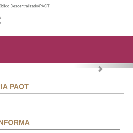
lico Descentralizado/PAOT
s
a
Next
IA PAOT
INFORMA