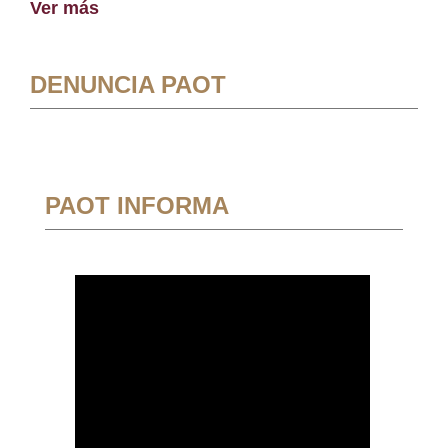
Ver más
DENUNCIA PAOT
PAOT INFORMA