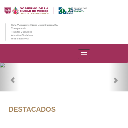
CDMX/Organismo Público Descentralizado/PAOT
Transparencia
Trámites y Servicios
Atención Ciudadana
Web e-mail PAOT
PAOT
Previous
Nex
DESTACADOS