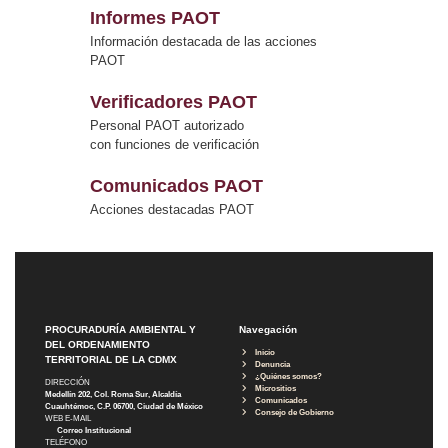
Informes PAOT
Información destacada de las acciones
PAOT
Verificadores PAOT
Personal PAOT autorizado
con funciones de verificación
Comunicados PAOT
Acciones destacadas PAOT
PROCURADURÍA AMBIENTAL Y
Navegación
DEL ORDENAMIENTO
Inicio
TERRITORIAL DE LA CDMX
Denuncia
¿Quiénes somos?
DIRECCIÓN
Micrositios
Medellín 202, Col. Roma Sur, Alcaldía
Comunicados
Cuauhtémoc, C.P. 06700, Ciudad de México
Consejo de Gobierno
WEB E-MAIL
Correo Institucional
TELÉFONO