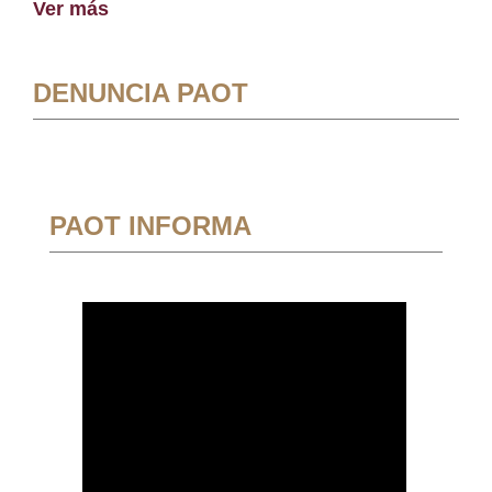
Ver más
DENUNCIA PAOT
PAOT INFORMA