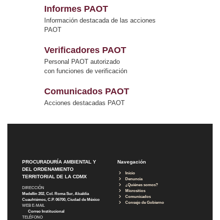
Informes PAOT
Información destacada de las acciones
PAOT
Verificadores PAOT
Personal PAOT autorizado
con funciones de verificación
Comunicados PAOT
Acciones destacadas PAOT
PROCURADURÍA AMBIENTAL Y
Navegación
DEL ORDENAMIENTO
Inicio
TERRITORIAL DE LA CDMX
Denuncia
¿Quiénes somos?
DIRECCIÓN
Micrositios
Medellín 202, Col. Roma Sur, Alcaldía
Comunicados
Cuauhtémoc, C.P. 06700, Ciudad de México
Consejo de Gobierno
WEB E-MAIL
Correo Institucional
TELÉFONO