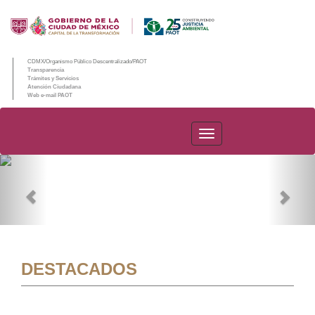
CDMX/Organismo Público Descentralizado/PAOT
Transparencia
Trámites y Servicios
Atención Ciudadana
Web e-mail PAOT
PAOT
Previous
Nex
DESTACADOS