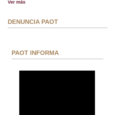
Ver más
DENUNCIA PAOT
PAOT INFORMA