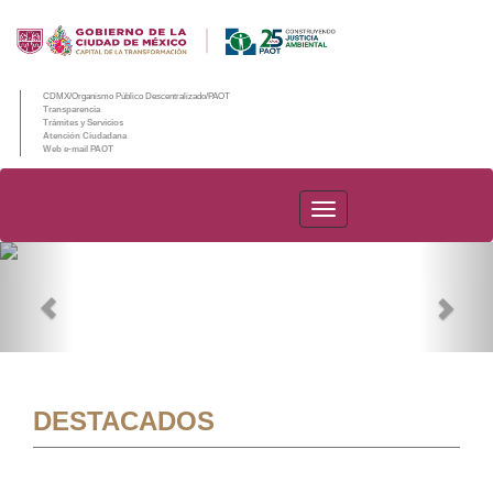
CDMX/Organismo Público Descentralizado/PAOT
Transparencia
Trámites y Servicios
Atención Ciudadana
Web e-mail PAOT
PAOT
Previous
Nex
DESTACADOS