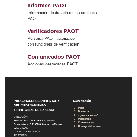
Informes PAOT
Información destacada de las acciones
PAOT
Verificadores PAOT
Personal PAOT autorizado
con funciones de verificación
Comunicados PAOT
Acciones destacadas PAOT
PROCURADURÍA AMBIENTAL Y
Navegación
DEL ORDENAMIENTO
Inicio
TERRITORIAL DE LA CDMX
Denuncia
¿Quiénes somos?
DIRECCIÓN
Micrositios
Medellín 202, Col. Roma Sur, Alcaldía
Comunicados
Cuauhtémoc, C.P. 06700, Ciudad de México
Consejo de Gobierno
WEB E-MAIL
Correo Institucional
TELÉFONO