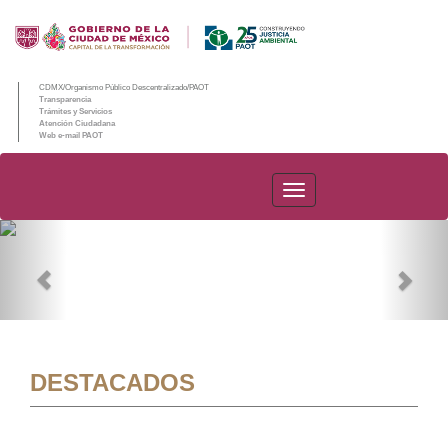
CDMX/Organismo Público Descentralizado/PAOT
Transparencia
Trámites y Servicios
Atención Ciudadana
Web e-mail PAOT
PAOT
Previous
Nex
DESTACADOS