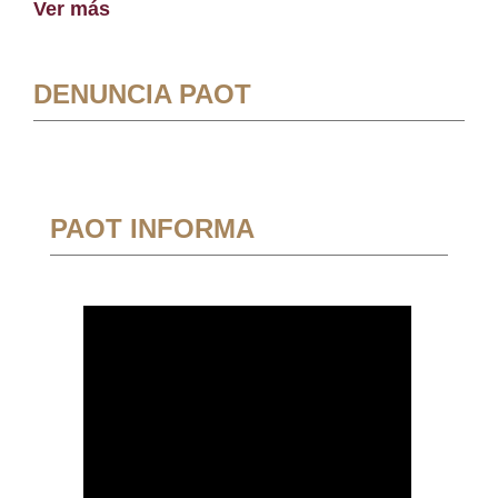
Ver más
DENUNCIA PAOT
PAOT INFORMA