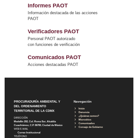
Informes PAOT
Información destacada de las acciones
PAOT
Verificadores PAOT
Personal PAOT autorizado
con funciones de verificación
Comunicados PAOT
Acciones destacadas PAOT
PROCURADURÍA AMBIENTAL Y
Navegación
DEL ORDENAMIENTO
Inicio
TERRITORIAL DE LA CDMX
Denuncia
¿Quiénes somos?
DIRECCIÓN
Micrositios
Medellín 202, Col. Roma Sur, Alcaldía
Comunicados
Cuauhtémoc, C.P. 06700, Ciudad de México
Consejo de Gobierno
WEB E-MAIL
Correo Institucional
TELÉFONO