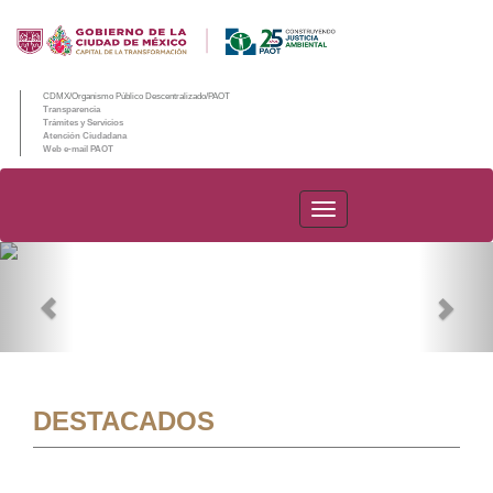
CDMX/Organismo Público Descentralizado/PAOT
Transparencia
Trámites y Servicios
Atención Ciudadana
Web e-mail PAOT
PAOT
Previous
Nex
DESTACADOS