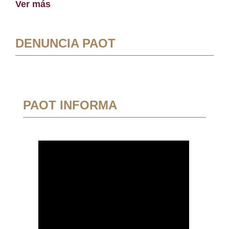
Ver más
DENUNCIA PAOT
PAOT INFORMA