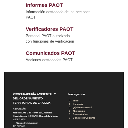
Informes PAOT
Información destacada de las acciones
PAOT
Verificadores PAOT
Personal PAOT autorizado
con funciones de verificación
Comunicados PAOT
Acciones destacadas PAOT
PROCURADURÍA AMBIENTAL Y
Navegación
DEL ORDENAMIENTO
Inicio
TERRITORIAL DE LA CDMX
Denuncia
¿Quiénes somos?
DIRECCIÓN
Micrositios
Medellín 202, Col. Roma Sur, Alcaldía
Comunicados
Cuauhtémoc, C.P. 06700, Ciudad de México
Consejo de Gobierno
WEB E-MAIL
Correo Institucional
TELÉFONO