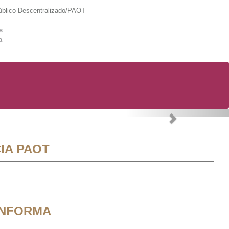
lico Descentralizado/PAOT
s
a
Next
IA PAOT
INFORMA