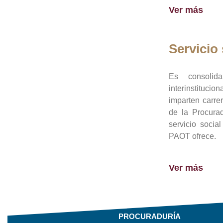
Ver más
Servicio 
Es consolid
interinstituci
imparten carre
de la Procura
servicio socia
PAOT ofrece.
Ver más
PROCURADURÍA