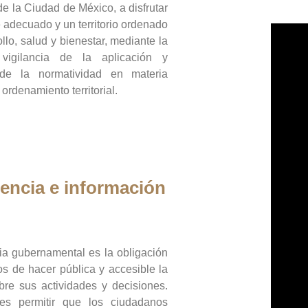
de la Ciudad de México, a disfrutar
 adecuado y un territorio ordenado
llo, salud y bienestar, mediante la
vigilancia de la aplicación y
 de la normatividad en materia
 ordenamiento territorial.
encia e información
ia gubernamental es la obligación
os de hacer pública y accesible la
bre sus actividades y decisiones.
es permitir que los ciudadanos