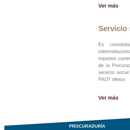
Ver más
Servicio 
Es consolid
interinstituci
imparten carre
de la Procura
servicio socia
PAOT ofrece.
Ver más
PROCURADURÍA