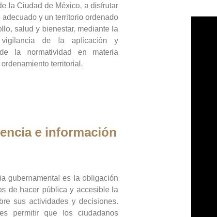
de la Ciudad de México, a disfrutar
 adecuado y un territorio ordenado
llo, salud y bienestar, mediante la
vigilancia de la aplicación y
 de la normatividad en materia
 ordenamiento territorial.
encia e información
ia gubernamental es la obligación
os de hacer pública y accesible la
bre sus actividades y decisiones.
es permitir que los ciudadanos