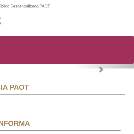
lico Descentralizado/PAOT
s
a
Next
IA PAOT
INFORMA