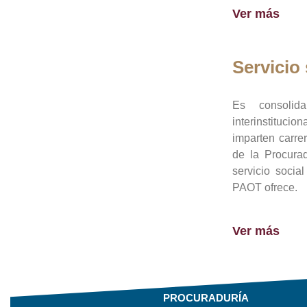
Ver más
Servicio 
Es consolid
interinstituci
imparten carre
de la Procura
servicio socia
PAOT ofrece.
Ver más
PROCURADURÍA