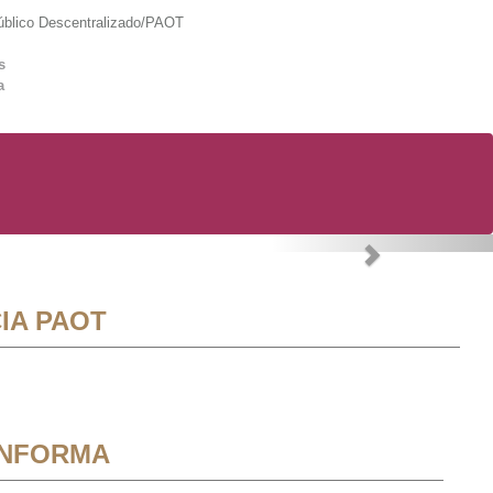
lico Descentralizado/PAOT
s
a
Next
IA PAOT
INFORMA