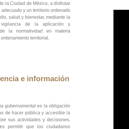
de la Ciudad de México, a disfrutar
 adecuado y un territorio ordenado
llo, salud y bienestar, mediante la
vigilancia de la aplicación y
 de la normatividad en materia
 ordenamiento territorial.
encia e información
ia gubernamental es la obligación
os de hacer pública y accesible la
bre sus actividades y decisiones.
es permitir que los ciudadanos