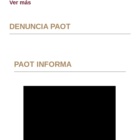
Ver más
DENUNCIA PAOT
PAOT INFORMA