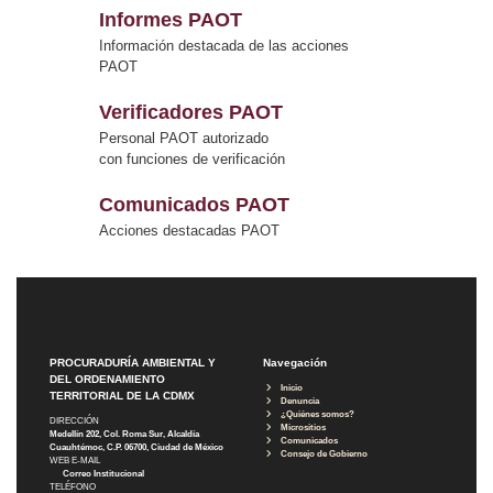
Informes PAOT
Información destacada de las acciones
PAOT
Verificadores PAOT
Personal PAOT autorizado
con funciones de verificación
Comunicados PAOT
Acciones destacadas PAOT
PROCURADURÍA AMBIENTAL Y
Navegación
DEL ORDENAMIENTO
Inicio
TERRITORIAL DE LA CDMX
Denuncia
¿Quiénes somos?
DIRECCIÓN
Micrositios
Medellín 202, Col. Roma Sur, Alcaldía
Comunicados
Cuauhtémoc, C.P. 06700, Ciudad de México
Consejo de Gobierno
WEB E-MAIL
Correo Institucional
TELÉFONO