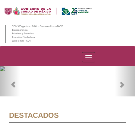
CDMX/Organismo Público Descentralizado/PAOT
Transparencia
Trámites y Servicios
Atención Ciudadana
Web e-mail PAOT
PAOT
Previous
Nex
DESTACADOS