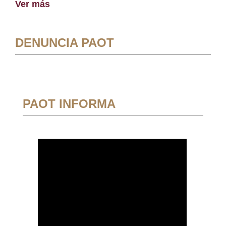
Ver más
DENUNCIA PAOT
PAOT INFORMA