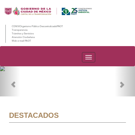
CDMX/Organismo Público Descentralizado/PAOT
Transparencia
Trámites y Servicios
Atención Ciudadana
Web e-mail PAOT
PAOT
Previous
Nex
DESTACADOS