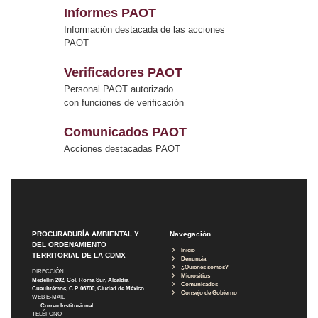
Informes PAOT
Información destacada de las acciones
PAOT
Verificadores PAOT
Personal PAOT autorizado
con funciones de verificación
Comunicados PAOT
Acciones destacadas PAOT
PROCURADURÍA AMBIENTAL Y
Navegación
DEL ORDENAMIENTO
Inicio
TERRITORIAL DE LA CDMX
Denuncia
¿Quiénes somos?
DIRECCIÓN
Micrositios
Medellín 202, Col. Roma Sur, Alcaldía
Comunicados
Cuauhtémoc, C.P. 06700, Ciudad de México
Consejo de Gobierno
WEB E-MAIL
Correo Institucional
TELÉFONO