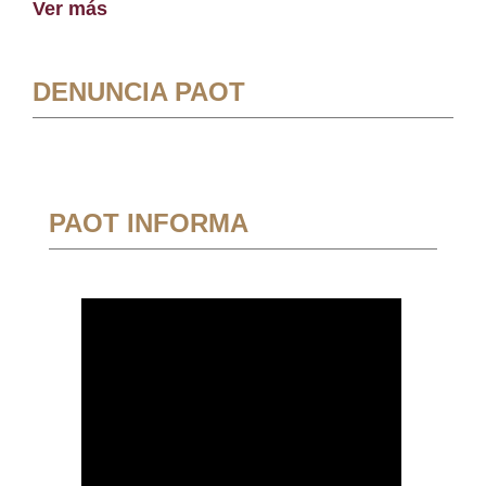
Ver más
DENUNCIA PAOT
PAOT INFORMA