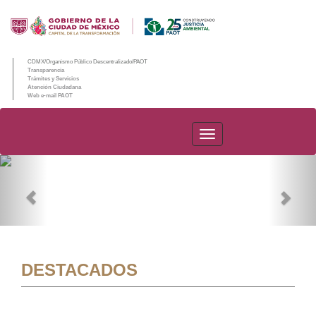
CDMX/Organismo Público Descentralizado/PAOT
Transparencia
Trámites y Servicios
Atención Ciudadana
Web e-mail PAOT
PAOT
Previous
Nex
DESTACADOS