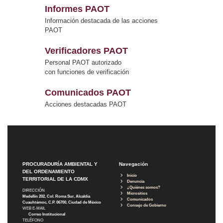
Informes PAOT
Información destacada de las acciones
PAOT
Verificadores PAOT
Personal PAOT autorizado
con funciones de verificación
Comunicados PAOT
Acciones destacadas PAOT
PROCURADURÍA AMBIENTAL Y
Navegación
DEL ORDENAMIENTO
Inicio
TERRITORIAL DE LA CDMX
Denuncia
¿Quiénes somos?
DIRECCIÓN
Micrositios
Medellín 202, Col. Roma Sur, Alcaldía
Comunicados
Cuauhtémoc, C.P. 06700, Ciudad de México
Consejo de Gobierno
WEB E-MAIL
Correo Institucional
TELÉFONO