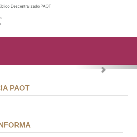
lico Descentralizado/PAOT
s
a
Next
IA PAOT
INFORMA