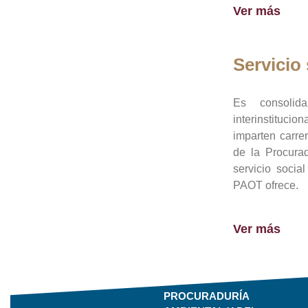
Ver más
Servicio 
Es consolid
interinstituci
imparten carre
de la Procura
servicio socia
PAOT ofrece.
Ver más
PROCURADURÍA