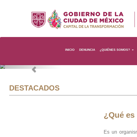
INICIO
DENUNCIA
¿QUIÉNES SOMOS?
Previous
DESTACADOS
¿Qué es
Es un organis