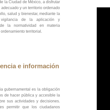
de la Ciudad de México, a disfrutar
 adecuado y un territorio ordenado
llo, salud y bienestar, mediante la
vigilancia de la aplicación y
 de la normatividad en materia
 ordenamiento territorial.
encia e información
ia gubernamental es la obligación
os de hacer pública y accesible la
bre sus actividades y decisiones.
es permitir que los ciudadanos