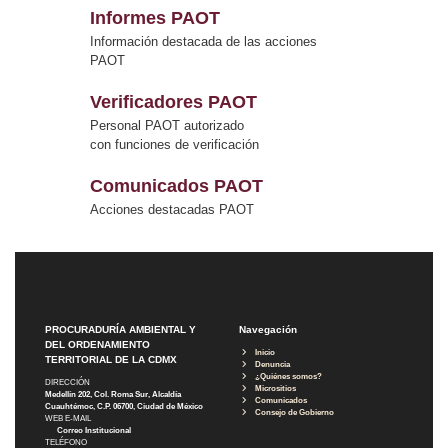
Informes PAOT
Información destacada de las acciones
PAOT
Verificadores PAOT
Personal PAOT autorizado
con funciones de verificación
Comunicados PAOT
Acciones destacadas PAOT
PROCURADURÍA AMBIENTAL Y
Navegación
DEL ORDENAMIENTO
Inicio
TERRITORIAL DE LA CDMX
Denuncia
¿Quiénes somos?
DIRECCIÓN
Micrositios
Medellín 202, Col. Roma Sur, Alcaldía
Comunicados
Cuauhtémoc, C.P. 06700, Ciudad de México
Consejo de Gobierno
WEB E-MAIL
Correo Institucional
TELÉFONO