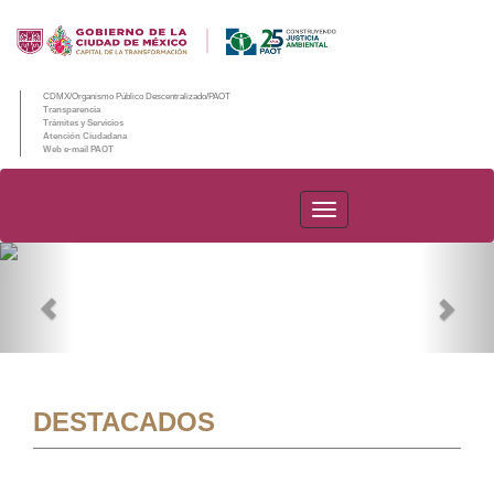
CDMX/Organismo Público Descentralizado/PAOT
Transparencia
Trámites y Servicios
Atención Ciudadana
Web e-mail PAOT
PAOT
Previous
Nex
DESTACADOS