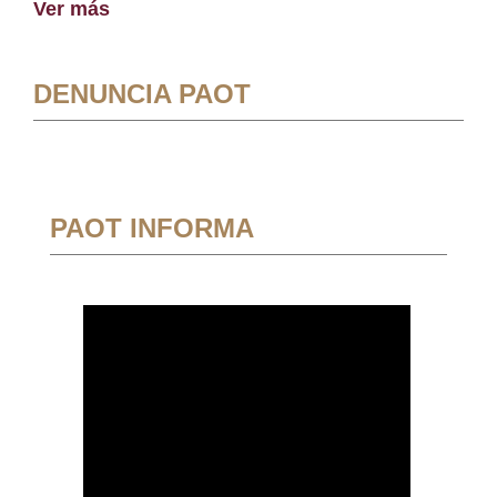
Ver más
DENUNCIA PAOT
PAOT INFORMA