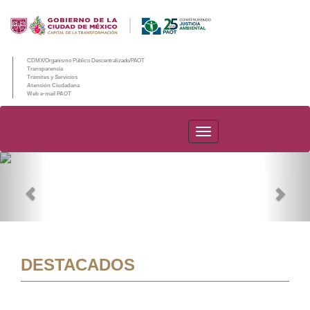
CDMX/Organismo Público Descentralizado/PAOT
Transparencia
Trámites y Servicios
Atención Ciudadana
Web e-mail PAOT
PAOT
Previous
Nex
DESTACADOS