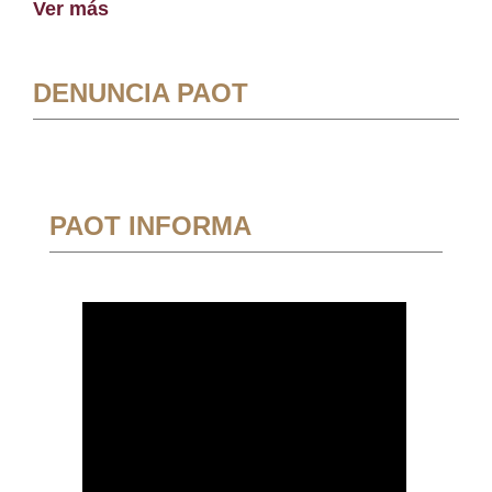
Ver más
DENUNCIA PAOT
PAOT INFORMA