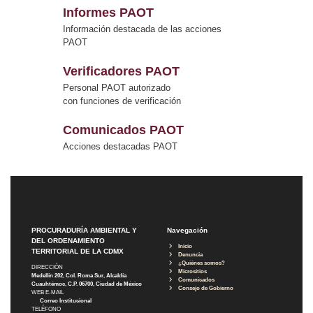
Informes PAOT
Información destacada de las acciones
PAOT
Verificadores PAOT
Personal PAOT autorizado
con funciones de verificación
Comunicados PAOT
Acciones destacadas PAOT
PROCURADURÍA AMBIENTAL Y
Navegación
DEL ORDENAMIENTO
Inicio
TERRITORIAL DE LA CDMX
Denuncia
¿Quiénes somos?
DIRECCIÓN
Micrositios
Medellín 202, Col. Roma Sur, Alcaldía
Comunicados
Cuauhtémoc, C.P. 06700, Ciudad de México
Consejo de Gobierno
WEB E-MAIL
Correo Institucional
TELÉFONO