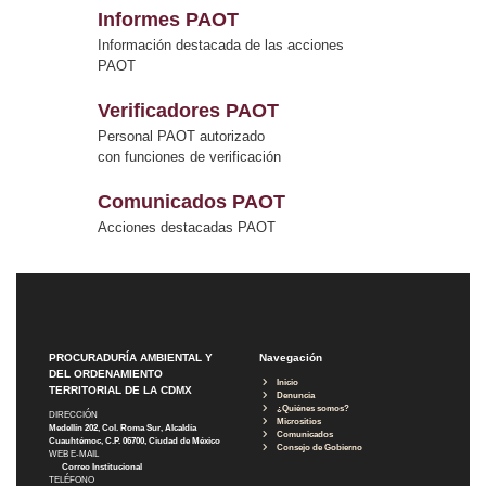
Informes PAOT
Información destacada de las acciones
PAOT
Verificadores PAOT
Personal PAOT autorizado
con funciones de verificación
Comunicados PAOT
Acciones destacadas PAOT
PROCURADURÍA AMBIENTAL Y
Navegación
DEL ORDENAMIENTO
Inicio
TERRITORIAL DE LA CDMX
Denuncia
¿Quiénes somos?
DIRECCIÓN
Micrositios
Medellín 202, Col. Roma Sur, Alcaldía
Comunicados
Cuauhtémoc, C.P. 06700, Ciudad de México
Consejo de Gobierno
WEB E-MAIL
Correo Institucional
TELÉFONO