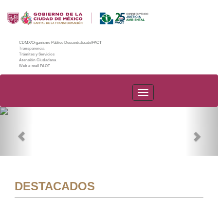
CDMX/Organismo Público Descentralizado/PAOT
Transparencia
Trámites y Servicios
Atención Ciudadana
Web e-mail PAOT
PAOT
Previous
Nex
DESTACADOS