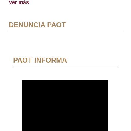
Ver más
DENUNCIA PAOT
PAOT INFORMA