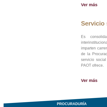
Ver más
Servicio 
Es consolid
interinstituci
imparten carre
de la Procura
servicio socia
PAOT ofrece.
Ver más
PROCURADURÍA