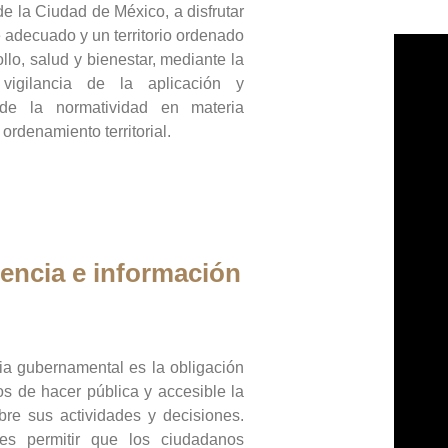
de la Ciudad de México, a disfrutar
 adecuado y un territorio ordenado
llo, salud y bienestar, mediante la
vigilancia de la aplicación y
 de la normatividad en materia
 ordenamiento territorial.
encia e información
ia gubernamental es la obligación
os de hacer pública y accesible la
bre sus actividades y decisiones.
es permitir que los ciudadanos