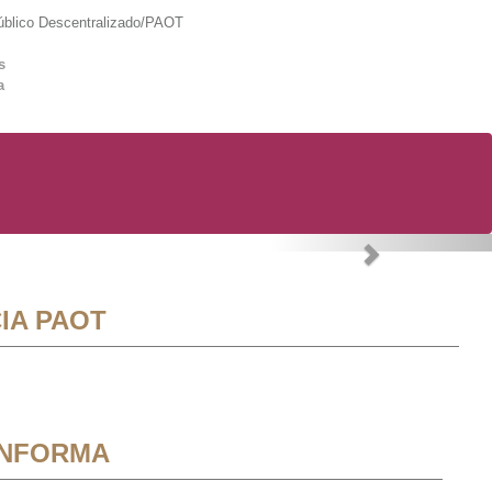
lico Descentralizado/PAOT
s
a
Next
IA PAOT
INFORMA