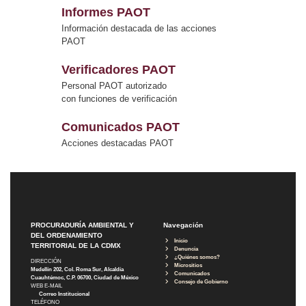
Informes PAOT
Información destacada de las acciones
PAOT
Verificadores PAOT
Personal PAOT autorizado
con funciones de verificación
Comunicados PAOT
Acciones destacadas PAOT
PROCURADURÍA AMBIENTAL Y
Navegación
DEL ORDENAMIENTO
Inicio
TERRITORIAL DE LA CDMX
Denuncia
¿Quiénes somos?
DIRECCIÓN
Micrositios
Medellín 202, Col. Roma Sur, Alcaldía
Comunicados
Cuauhtémoc, C.P. 06700, Ciudad de México
Consejo de Gobierno
WEB E-MAIL
Correo Institucional
TELÉFONO