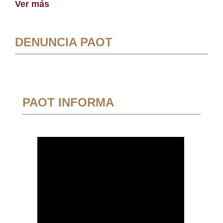
Ver más
DENUNCIA PAOT
PAOT INFORMA