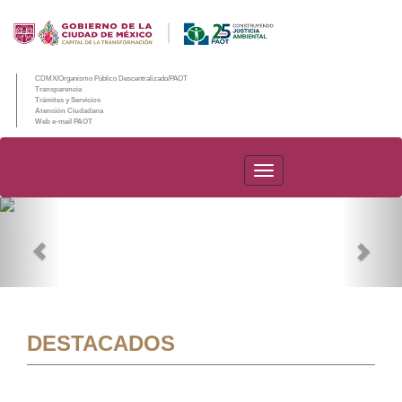
CDMX/Organismo Público Descentralizado/PAOT
Transparencia
Trámites y Servicios
Atención Ciudadana
Web e-mail PAOT
PAOT
Previous
Nex
DESTACADOS