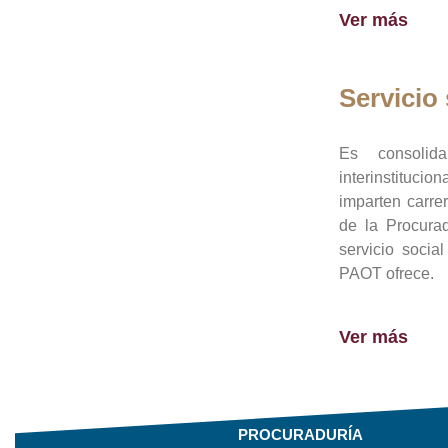
Ver más
Servicio 
Es consolid
interinstituci
imparten carre
de la Procura
servicio socia
PAOT ofrece.
Ver más
PROCURADURÍA