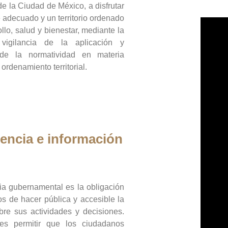
de la Ciudad de México, a disfrutar
 adecuado y un territorio ordenado
llo, salud y bienestar, mediante la
vigilancia de la aplicación y
 de la normatividad en materia
 ordenamiento territorial.
encia e información
ia gubernamental es la obligación
os de hacer pública y accesible la
bre sus actividades y decisiones.
es permitir que los ciudadanos