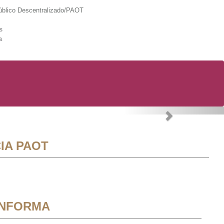
lico Descentralizado/PAOT
s
a
Next
IA PAOT
INFORMA