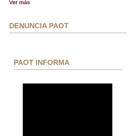
Ver más
DENUNCIA PAOT
PAOT INFORMA