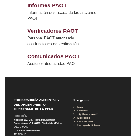
Informes PAOT
Información destacada de las acciones
PAOT
Verificadores PAOT
Personal PAOT autorizado
con funciones de verificación
Comunicados PAOT
Acciones destacadas PAOT
PROCURADURÍA AMBIENTAL Y
Navegación
DEL ORDENAMIENTO
Inicio
TERRITORIAL DE LA CDMX
Denuncia
¿Quiénes somos?
DIRECCIÓN
Micrositios
Medellín 202, Col. Roma Sur, Alcaldía
Comunicados
Cuauhtémoc, C.P. 06700, Ciudad de México
Consejo de Gobierno
WEB E-MAIL
Correo Institucional
TELÉFONO