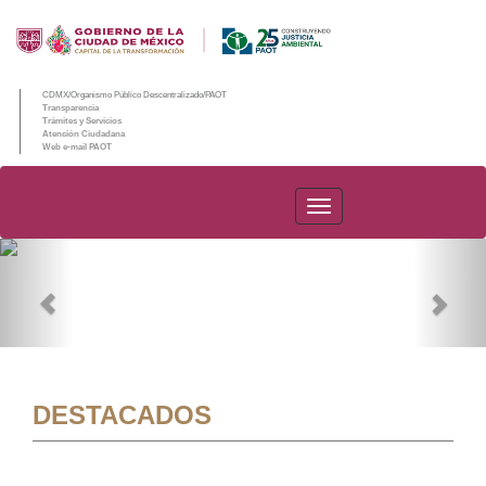
CDMX/Organismo Público Descentralizado/PAOT
Transparencia
Trámites y Servicios
Atención Ciudadana
Web e-mail PAOT
PAOT
Previous
Nex
DESTACADOS