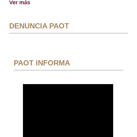
Ver más
DENUNCIA PAOT
PAOT INFORMA