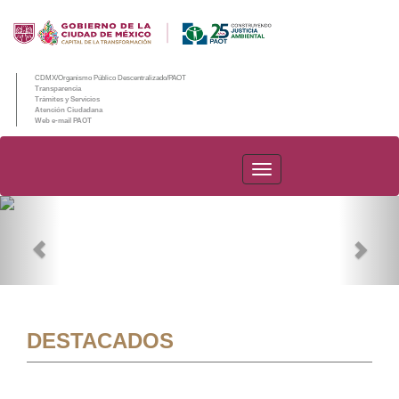
CDMX/Organismo Público Descentralizado/PAOT
Transparencia
Trámites y Servicios
Atención Ciudadana
Web e-mail PAOT
PAOT
Previous
Nex
DESTACADOS