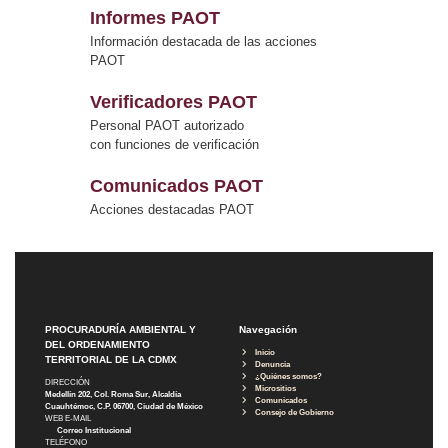
Informes PAOT
Información destacada de las acciones
PAOT
Verificadores PAOT
Personal PAOT autorizado
con funciones de verificación
Comunicados PAOT
Acciones destacadas PAOT
PROCURADURÍA AMBIENTAL Y
Navegación
DEL ORDENAMIENTO
Inicio
TERRITORIAL DE LA CDMX
Denuncia
¿Quiénes somos?
DIRECCIÓN
Micrositios
Medellín 202, Col. Roma Sur, Alcaldía
Comunicados
Cuauhtémoc, C.P. 06700, Ciudad de México
Consejo de Gobierno
WEB E-MAIL
Correo Institucional
TELÉFONO