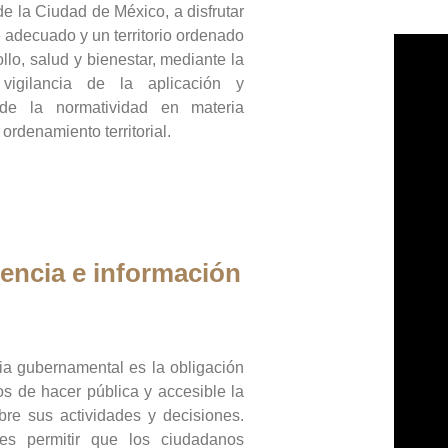
de la Ciudad de México, a disfrutar
 adecuado y un territorio ordenado
llo, salud y bienestar, mediante la
vigilancia de la aplicación y
 de la normatividad en materia
 ordenamiento territorial.
encia e información
ia gubernamental es la obligación
os de hacer pública y accesible la
bre sus actividades y decisiones.
es permitir que los ciudadanos