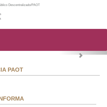
lico Descentralizado/PAOT
s
a
Next
IA PAOT
INFORMA