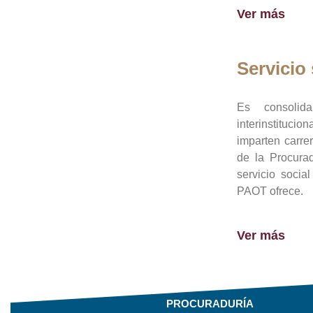
Ver más
Servicio 
Es consolid
interinstituci
imparten carre
de la Procura
servicio socia
PAOT ofrece.
Ver más
PROCURADURÍA